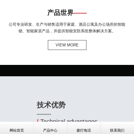
产品世界
——
公司专业研发、生产与销售适用于家庭、酒店公寓及办公场所的智能
锁、智能家居产品，并提供智能安防系统整体解决方案。
VIEW MORE
技术优势
——
/
Technical advantages
乐视智能锁
网站首页
产品中心
拨打电话
联系我们